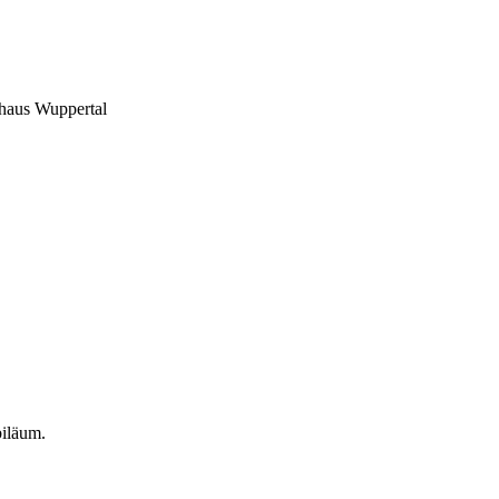
shaus Wuppertal
biläum.